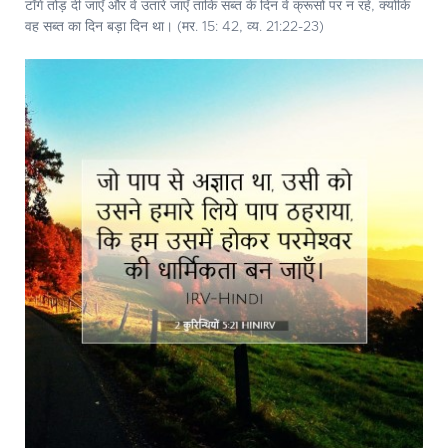
टाँगें तोड़ दी जाएँ और वे उतारे जाएँ ताकि सब्त के दिन वे क्रूसों पर न रहें, क्योंकि
वह सब्त का दिन बड़ा दिन था। (मर. 15: 42, व्य. 21:22-23)