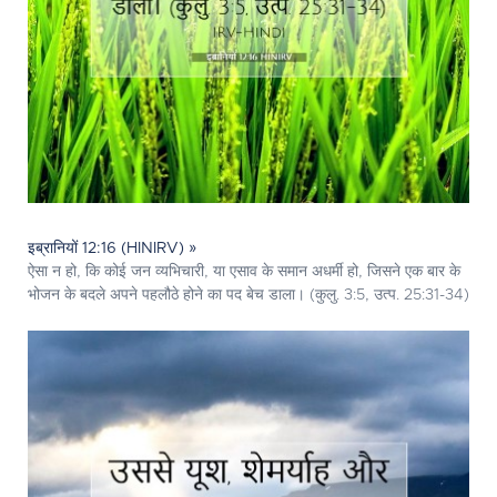
इब्रानियों 12:16 (HINIRV) »
ऐसा न हो, कि कोई जन व्यभिचारी, या एसाव के समान अधर्मी हो, जिसने एक बार के
भोजन के बदले अपने पहलौठे होने का पद बेच डाला। (कुलु. 3:5, उत्प. 25:31-34)