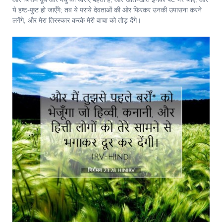
और जिसमें दूध और मधु की धाराएँ बहती हैं, और खाते-खाते इनका पेट भर जाए, और
ये हष्ट-पुष्ट हो जाएँगे; तब ये पराये देवताओं की ओर फिरकर उनकी उपासना करने
लगेंगे, और मेरा तिरस्कार करके मेरी वाचा को तोड़ देंगे।