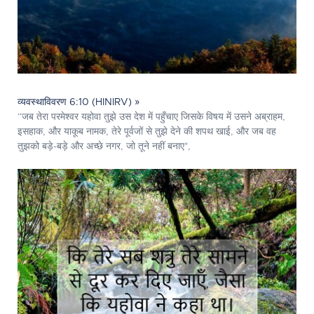
व्यवस्थाविवरण 6:10 (HINIRV) »
“जब तेरा परमेश्‍वर यहोवा तुझे उस देश में पहुँचाए जिसके विषय में उसने अब्राहम,
इसहाक, और याकूब नामक, तेरे पूर्वजों से तुझे देने की शपथ खाई, और जब वह
तुझको बड़े-बड़े और अच्छे नगर, जो तूने नहीं बनाए*,