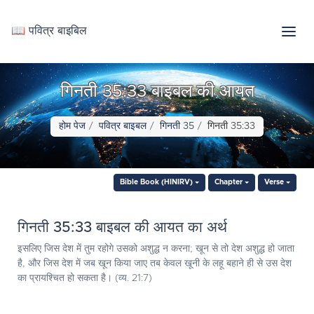
📖 पवित्र बाइबिल
गिनती 35:33 बाइबल की आयत
होम पेज
पवित्र बाइबल
गिनती 35
गिनती 35:33
Bible Book (HINIRV)
Chapter
Verse
गिनती 35:33 बाइबल की आयत का अर्थ
इसलिए जिस देश में तुम रहोगे उसको अशुद्ध न करना; खून से तो देश अशुद्ध हो जाता
है, और जिस देश में जब खून किया जाए तब केवल खूनी के लहू बहाने ही से उस देश
का प्रायश्चित हो सकता है। (व्य. 21:7)