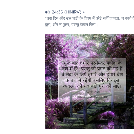
मत्ती 24:36 (HINIRV) »
“उस दिन और उस घड़ी के विषय में कोई नहीं जानता, न स्वर्ग क
दूतों, और न पुत्र, परन्तु केवल पिता।