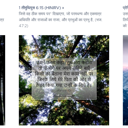
1 तीमुथियुस 6:15 (HINIRV) »
प्र
जिसे वह ठीक समय पर* दिखाएगा, जो परमधन्य और एकमात्र
उसन
त्र
अधिपति और राजाओं का राजा, और प्रभुओं का प्रभु है, (भज.
लिय
47:2)
को 