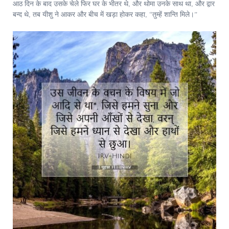
आठ दिन के बाद उसके चेले फिर घर के भीतर थे, और थोमा उनके साथ था, और द्वार
बन्द थे, तब यीशु ने आकर और बीच में खड़ा होकर कहा, “तुम्हें शान्ति मिले।”