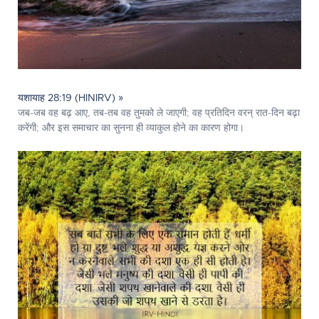
यशायाह 28:19 (HINIRV) »
जब-जब वह बढ़ आए, तब-तब वह तुमको ले जाएगी; वह प्रतिदिन वरन् रात-दिन बढ़ा
करेंगी; और इस समाचार का सुनना ही व्याकुल होने का कारण होगा।