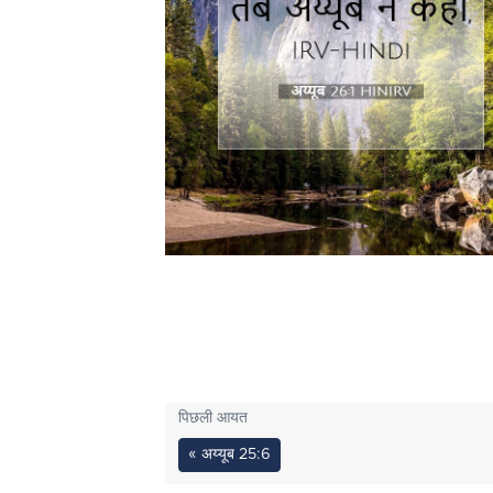
पिछली आयत
« अय्यूब 25:6