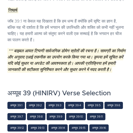
निष्कर्ष
जॉब 39:1 ना केवल यह दिखाता है कि हम धन्य हैं क्योंकि हमें सृष्टि का ज्ञान है,
बल्कि यह भी दर्शाता है कि हमें भगवान की उपस्थिति और शक्ति को कभी नहीं भूलना
चाहिए। यह हमारी आत्मा को संतुष्ट करने वाली एक सच्चाई है कि भगवान हर चीज
का पालन करते हैं।
*** बाइबल आयत टिप्पणी सार्वजनिक डोमेन स्रोतों की रचना है। सामग्री का निर्माण
और अनुवाद एआई तकनीक का उपयोग करके किया गया था। कृपया हमें सूचित करें
यदि कोई सुधार या अपडेट की आवश्यकता हो। आपकी प्रतिक्रिया हमें हमारी
जानकारी की सटीकता सुनिश्चित करने और सुधार करने में मदद करती है।
अय्यूब 39 (HINIRV) Verse Selection
अय्यूब 39:1
अय्यूब 39:2
अय्यूब 39:3
अय्यूब 39:4
अय्यूब 39:5
अय्यूब 39:6
अय्यूब 39:7
अय्यूब 39:8
अय्यूब 39:9
अय्यूब 39:10
अय्यूब 39:11
अय्यूब 39:12
अय्यूब 39:13
अय्यूब 39:14
अय्यूब 39:15
अय्यूब 39:16