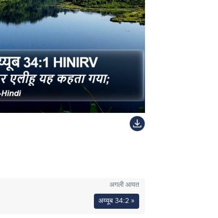
अगली आयत
अय्यूब 34:2 »