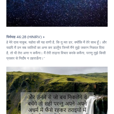
यिर्मयाह 46:28 (HINIRV) »
हे मेरे दास याकूब, यहोवा की यह वाणी है, कि तू मत डर, क्योंकि मैं तेरे साथ हूँ। और
यद्यपि मैं उन सब जातियों का अन्त कर डालूँगा जिनमें मैंने तुझे जबरन निकाल दिया
है, तो भी तेरा अन्त न करूँगा। मैं तेरी ताड़ना विचार करके करूँगा, परन्तु तुझे किसी
प्रकार से निर्दोष न ठहराऊँगा।”