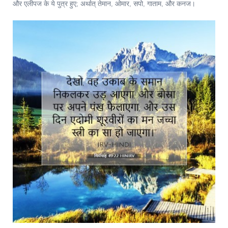
और एलीपज के ये पुत्र हुए; अर्थात् तेमान, ओमार, सपो, गाताम, और कनज।