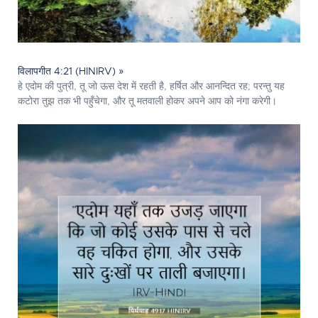
विलापगीत 4:21 (HINIRV) »
हे एदोम की पुत्री, तू जो ऊस देश में रहती है, हर्षित और आनन्दित रह; परन्तु यह
कटोरा तुझ तक भी पहुँचेगा, और तू मतवाली होकर अपने आप को नंगा करेगी।