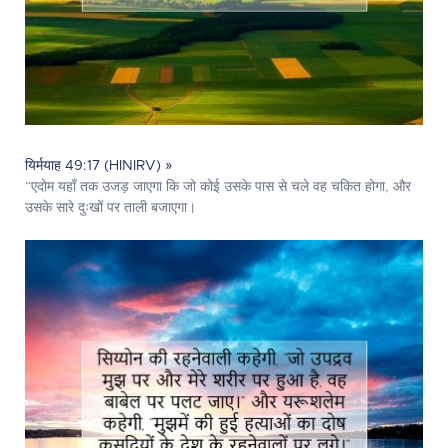
यिर्मयाह 49:17 (HINIRV) »
“एदोम यहाँ तक उजड़ जाएगा कि जो कोई उसके पास से चले वह चकित होगा, और
उसके सारे दुःखों पर ताली बजाएगा।