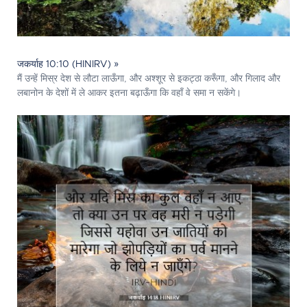
जकर्याह 10:10 (HINIRV) »
मैं उन्हें मिस्र देश से लौटा लाऊँगा, और अश्शूर से इकट्ठा करूँगा, और गिलाद और
लबानोन के देशों में ले आकर इतना बढ़ाऊँगा कि वहाँ वे समा न सकेंगे।