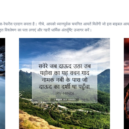
ॉस-रेफरेंस प्रदान करता है। नीचे, आपको ध्यानपूर्वक चयनित आयतें मिलेंगी जो इस बाइबल आयत 
 विश्लेषण का पता लगाएं और गहरी धार्मिक अंतर्दृष्टि उजागर करें।