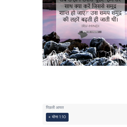
पिछली आयत
« योना 1:10