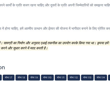
ने कार्यों के प्रति सजग रहना चाहिए और दूसरों के प्रति अपनी जिम्मेदारियों को समझना चाह
 में होना चाहिए, हमें आत्मीय उत्थान और ईश्वर की योजना में भागीदार बनाने के लिए प्रेरित क
 है। सामग्री का निर्माण और अनुवाद एआई तकनीक का उपयोग करके किया गया था। कृपया हमें
 करने और सुधार करने में मदद करती है।
on
योना 1:7
योना 1:8
योना 1:9
योना 1:10
योना 1:11
योना 1:12
योना 1:13
योना 1:14