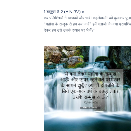
1 शमूएल 6:2 (HINIRV) »
तब पलिश्तियों ने याजकों और भावी कहनेवालों* को बुलाकर पूछा
“यहोवा के सन्दूक से हम क्या करें? हमें बताओ कि क्या प्रायश्च
देकर हम उसे उसके स्थान पर भेजें?”