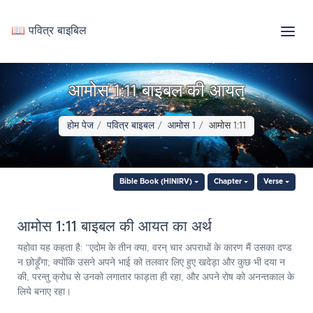
📖 पवित्र बाइबिल
आमोस 1:11 बाइबल की आयत
होम पेज
पवित्र बाइबल
आमोस 1
आमोस 1:11
Bible Book (HINIRV)
Chapter
Verse
आमोस 1:11 बाइबल की आयत का अर्थ
यहोवा यह कहता है: “एदोम के तीन क्या, वरन् चार अपराधों के कारण मैं उसका दण्ड
न छोड़ूँगा; क्योंकि उसने अपने भाई को तलवार लिए हुए खदेड़ा और कुछ भी दया न
की, परन्तु क्रोध से उनको लगातार फाड़ता ही रहा, और अपने रोष को अनन्तकाल के
लिये बनाए रहा।