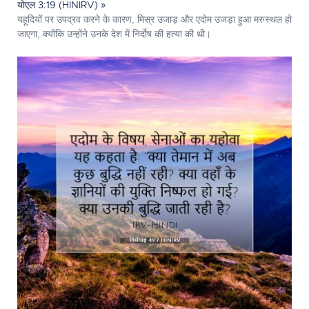
योएल 3:19 (HINIRV) »
यहूदियों पर उपद्रव करने के कारण, मिस्र उजाड़ और एदोम उजड़ा हुआ मरुस्थल हो
जाएगा, क्योंकि उन्होंने उनके देश में निर्दोष की हत्या की थी।