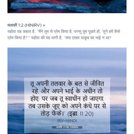
मलाकी 1:2 (HINIRV) »
यहोवा यह कहता है, “मैंने तुम से प्रेम किया है, परन्तु तुम पूछते हो, 'तूने हमें कैसे
प्रेम किया है?'” यहोवा की यह वाणी है, “क्या एसाव याकूब का भाई न था?