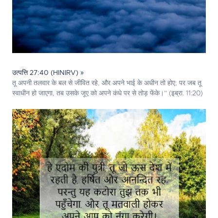
उत्पत्ति 27:40 (HINIRV) »
तू अपनी तलवार के बल से जीवित रहे, और अपने भाई के अधीन तो होए; पर जब तू
स्वाधीन हो जाएगा, तब उसके जूए को अपने कंधे पर से तोड़ फेंके।” (इब्रा. 11:20)