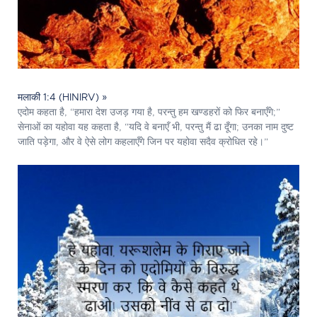
मलाकी 1:4 (HINIRV) »
एदोम कहता है, “हमारा देश उजड़ गया है, परन्तु हम खण्डहरों को फिर बनाएँगे;”
सेनाओं का यहोवा यह कहता है, “यदि वे बनाएँ भी, परन्तु मैं ढा दूँगा; उनका नाम दुष्ट
जाति पड़ेगा, और वे ऐसे लोग कहलाएँगे जिन पर यहोवा सदैव क्रोधित रहे।”