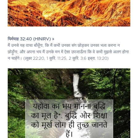
यिर्मयाह 32:40 (HINIRV) »
मैं उनसे यह वाचा बाँधूँगा, कि मैं कभी उनका संग छोड़कर उनका भला करना न
छोड़ूँगा; और अपना भय मैं उनके मन में ऐसा उपजाऊँगा कि वे कभी मुझसे अलग होना
न चाहेंगे। (लूका 22:20, 1 कुरि. 11:25, 2 कुरि. 3:6 इब्रा. 13:20)