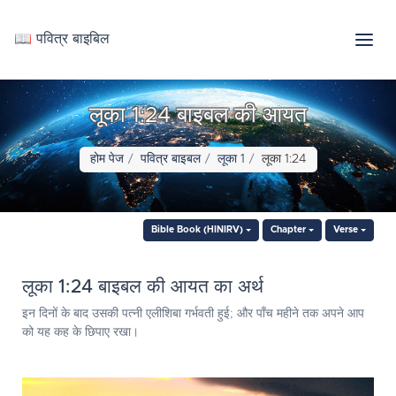
📖 पवित्र बाइबिल
लूका 1:24 बाइबल की आयत
होम पेज
पवित्र बाइबल
लूका 1
लूका 1:24
Bible Book (HINIRV)
Chapter
Verse
लूका 1:24 बाइबल की आयत का अर्थ
इन दिनों के बाद उसकी पत्‍नी एलीशिबा गर्भवती हुई; और पाँच महीने तक अपने आप
को यह कह के छिपाए रखा।